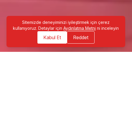
Sitemizde deneyiminizi iyileştirmek için çerez
kullanıyoruz. Detaylar için
Aydınlatma Metni
ni inceleyin
Kabul Et
Reddet
ONLINE PORTFÖY
Kolayca indirilebilen ve detaylı olarak incelenebilen
bu portföy ile deneyimlerimizi, yeteneklerimizi ve
projelerimizi şeffaf bir şekilde sergileyerek